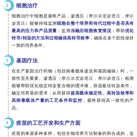
细胞治疗
2
细胞治疗中细胞是最终产品，渗透压
（摩尔浓度渗透压，摩尔
渗透压）
能够持续监测
细胞在整个培养和传代过程中是否具有
最高的活力和产品质量
；监测
冻融后细胞恢复情况
；帮助
优化
转导/转染的方法和过程确保高转导效率
，确保在多个阶段保持
一致的培养条件。
基因疗法
3
在生产基因治疗药物（包括病毒载体递送和基因编辑）时，一
致性至关重要。渗透压
（摩尔浓度渗透压，摩尔渗透压）
检测
能够帮助优化稳定转染复合物的缓冲液，筛选最佳转染条件，
确定培养基的需求，从而获得
提高载体稳定性、高转染效率和
高病毒载体产量的工艺条件和监控
，最终获得高一致性的产
品。
疫苗的工艺开发和生产方面
4
疫苗的来源多种多样，包括生物培养方法制备的和合成的，这