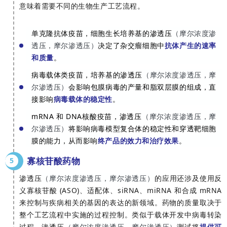
意味着需要不同的生物生产工艺流程。
单克隆抗体疫苗，细胞生长培养基的渗透压
（摩尔浓度渗
透压，摩尔渗透压）
决定了杂交瘤细胞中
抗体产生的速率
和质量
。
病毒载体类疫苗，培养基的渗透压
（摩尔浓度渗透压，摩
尔渗透压）
会影响包膜病毒的产量和脂双层膜的组成，直
接影响
病毒载体的稳定性
。
mRNA 和 DNA核酸疫苗，渗透压
（摩尔浓度渗透压，摩
尔渗透压）
将影响病毒模型复合体的稳定性和穿透靶细胞
膜的能力，从而影响
终产品的效力和治疗效果
。
寡核苷酸药物
5
渗透压
（摩尔浓度渗透压，摩尔渗透压）
的应用还涉及使用反
义寡核苷酸 (ASO)、适配体、siRNA、miRNA 和合成 mRNA
来控制与疾病相关的基因的表达的新领域。药物的质量取决于
整个工艺流程中实施的过程控制。类似于载体开发中病毒转染
过程，渗透压
（摩尔浓度渗透压，摩尔渗透压）
测试将
提供可