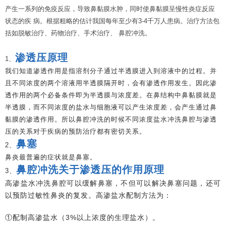
产生一系列的免疫反应，导致鼻黏膜水肿，同时使鼻黏膜呈慢性炎症反应
状态的疾 病。根据粗略的估计我国每年至少有3-4千万人患病。治疗方法包
括如脱敏治疗、药物治疗、手术治疗、 鼻腔冲洗。
渗透压原理
1、
我们知道渗透作用是指溶剂分子通过半透膜进入到溶液中的过程。并
且不同浓度的两个溶液用半透膜隔开时，会有渗透作用发生。因此渗
透作用的两个必备条件即为半透膜与浓度差。在鼻结构中鼻黏膜就是
半透膜，而不同浓度的盐水与细胞液可以产生浓度差，会产生通过鼻
黏膜的渗透作用。所以鼻腔冲洗的时候不同浓度盐水冲洗鼻腔与渗透
压的关系对于疾病的预防治疗都有密切关系。
鼻塞
2
、
鼻炎最普遍的症状就是鼻塞。
鼻腔冲洗关于渗透压的作用原理
3
、
高渗盐水冲洗鼻腔可以缓解鼻塞，不但可以解决鼻塞问题，还可
以预防过敏性鼻炎的复发。高渗盐水配制方法为：
①配制高渗盐水（3%以上浓度的生理盐水）。