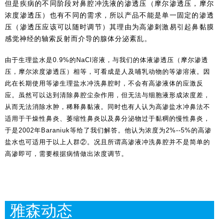
但是疾病的不同阶段对鼻腔冲洗液的渗透压
（摩尔渗透压，摩尔
浓度渗透压）
也有不同的需求，所以产品不能是单一固定的渗透
压（渗透压应该可以随时调节）其理由为高渗刺激易引起鼻黏膜
感觉神经的轴索反射而介导的腺体分泌紊乱。
由于生理盐水是0.9%的NaCl溶液，与我们的体液渗透压
（摩尔渗透
压，摩尔浓度渗透压）
相等，可看成是人及哺乳动物的等渗溶液。因
此在长期使用等渗生理盐水冲洗鼻腔时，不会有高渗液体的应激反
应。虽然可以达到清除鼻腔尘杂作用，但无法与细胞液形成浓度差，
从而无法消除水肿，稀释鼻黏液。同时也有人认为高渗盐水冲鼻法不
适用于干燥性鼻炎、萎缩性鼻炎以及鼻分泌物过于黏稠的慢性鼻炎，
于是2002年Baraniuk等给了我们解答。他认为浓度为2%--5%的高渗
盐水也可适用于以上人群②。况且所谓高渗液冲洗鼻腔并不是简单的
高渗即可，需要根据病情做出浓度调节。
雅森动态