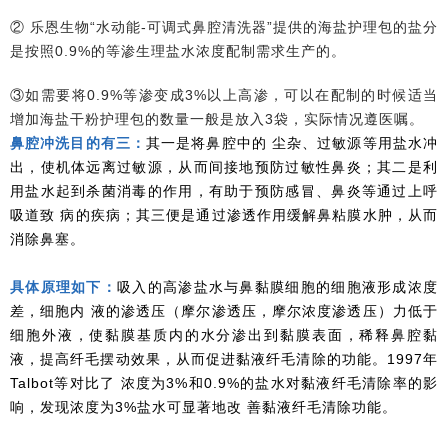
② 乐恩生物“水动能-可调式鼻腔清洗器”提供的海盐护理包的盐分
是按照0.9%的等渗生理盐水浓度配制需求生产的。
③如需要将0.9%等渗变成3%以上高渗，可以在配制的时候适当
增加海盐干粉护理包的数量一般是放入3袋，实际情况遵医嘱。
鼻腔冲洗目的有三：
其一是将鼻腔中的 尘杂、过敏源等用盐水冲
出，使机体远离过敏源，从而间接地预防过敏性鼻炎；其二是利
用盐水起到杀菌消毒的作用，有助于预防感冒、鼻炎等通过上呼
吸道致 病的疾病；其三便是通过渗透作用缓解鼻粘膜水肿，从而
消除鼻塞。
具体原理如下：
吸入的高渗盐水与鼻黏膜细胞的细胞液形成浓度
差，细胞内 液的渗透压
（摩尔渗透压，摩尔浓度渗透压）
力低于
细胞外液，使黏膜基质内的水分渗出到黏膜表面，稀释鼻腔黏
液，提高纤毛摆动效果，从而促进黏液纤毛清除的功能。1997年
Talbot等对比了 浓度为3%和0.9%的盐水对黏液纤毛清除率的影
响，发现浓度为3%盐水可显著地改 善黏液纤毛清除功能。