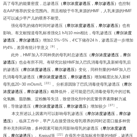
高了母乳的能量密度，总渗透压
（摩尔浓度渗透压，摩尔渗透压）
也控制
在
AAP
推荐的安全范围内。而且相较于牛乳来源的
HMF
，人乳来源的
HMF
还可以减少早产儿的喂养不耐受。
强化母乳的储存时间对渗透压
（摩尔浓度渗透压，摩尔渗透压）
也有
影响。有文献报道母乳标准强化
1 h
与
10 min
相比，母乳渗透压
（摩尔浓度
渗透压，摩尔渗透压）
增加
2.5%~5%
，
4
℃下储存
24 h
，渗透压进一步增加
［
9
］
约
4%
，差异有统计学意义
。
此外，
HMF
加入不同种类的母乳时总渗透压
（摩尔浓度渗透压，摩尔
渗透压）
也会有所不同。有研究比较
HMF
加入巴氏消毒母乳及新鲜母乳后
的渗透压
（摩尔浓度渗透压，摩尔渗透压）
变化，同样剂量的
HMF
加入巴
氏消毒母乳渗透压
（摩尔浓度渗透压，摩尔渗透压）
增加幅度比加入新鲜
［
22
］
母乳低
20~30 mOsm/L
。分析原因除了巴氏消毒使母乳渗透压
（摩尔
浓度渗透压，摩尔渗透压）
略降低外，还可能是巴氏消毒使母乳中的过氧
化氢酶、脂肪酶、淀粉酶等失活，致使强化剂中的宏量营养素降解力减
［
37
］
弱，导致渗透压
（摩尔浓度渗透压，摩尔渗透压）
增加较少
。
本文所述以上因素均可以影响母乳渗透压
（摩尔浓度渗透压，摩尔渗
透压）
，临床工作中，早产儿在接受强化母乳喂养的同时还需口服多种营
养补充剂和药物，多种因素可能共同影响母乳的渗透压
（摩尔浓度渗透
［
22
］
压，摩尔渗透压）
。
Kreissl
等
在母乳中添加标准剂量的
HMF
，渗透压