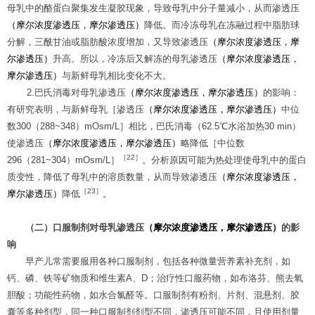
母乳中的酪蛋白聚集发生凝胶现象，导致母乳中分子量减小，从而渗透压
（摩尔浓度渗透压，摩尔渗透压）
降低。而冷冻母乳在冻融过程中脂肪球
分解，三酰甘油或脂肪酸浓度增加，又导致渗透压
（摩尔浓度渗透压，摩
尔渗透压）
升高。所以，冷冻后又解冻的母乳渗透压
（摩尔浓度渗透压，
摩尔渗透压）
与新鲜母乳相比变化不大。
2.
巴氏消毒对母乳渗透压
（摩尔浓度渗透压，摩尔渗透压）
的影响：
有研究表明，与新鲜母乳［渗透压
（摩尔浓度渗透压，摩尔渗透压）
中位
数
300
（
288~348
）
mOsm/L
］相比，巴氏消毒（
62.5
℃水浴加热
30 min
）
使渗透压
（摩尔浓度渗透压，摩尔渗透压）
略降低［中位数
［
22
］
296
（
281~304
）
mOsm/L
］
。分析原因可能为热处理使母乳中的蛋白
质变性，降低了母乳中的溶质数量，从而导致渗透压
（摩尔浓度渗透压，
［
23
］
摩尔渗透压）
降低
。
（二）口服制剂对母乳渗透压
（摩尔浓度渗透压，摩尔渗透压）
的影
响
早产儿常需要服用各种口服制剂，包括各种微量营养素补充剂，如
钙、磷、铁等矿物质和维生素
A
、
D
；治疗性口服药物，如布洛芬、熊去氧
胆酸；功能性药物，如水合氯醛等。口服制剂有粉剂、片剂、混悬剂、胶
囊等多种剂型，同一种口服制剂剂型不同，渗透压可能不同，且使用剂量