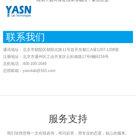
联系我们
通讯地址：北京市朝阳区朝阳北路11号首开东都汇A座1207-1208室
注册地址：北京市通州区工业开发区云杉南路17号6幢6216号
总机电话：400-100-1649
总部邮箱：yasnlab@163.com
服务支持
我们珍惜您每一次在线咨询，有问必答，用专业的态度，贴心的服务。