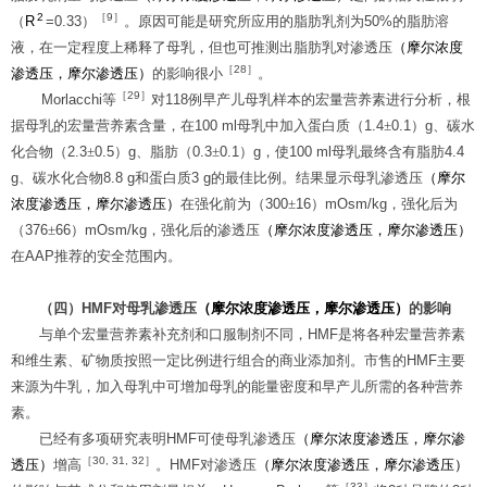
2
［
9
］
（
R
=0.33
）
。原因可能是研究所应用的脂肪乳剂为
50%
的脂肪溶
液，在一定程度上稀释了母乳，但也可推测出脂肪乳对渗透压
（摩尔浓度
［
28
］
渗透压，摩尔渗透压）
的影响很小
。
［
29
］
Morlacchi
等
对
118
例早产儿母乳样本的宏量营养素进行分析，根
据母乳的宏量营养素含量，在
100 ml
母乳中加入蛋白质（
1.4
±
0.1
）
g
、碳水
化合物（
2.3
±
0.5
）
g
、脂肪（
0.3
±
0.1
）
g
，使
100 ml
母乳最终含有脂肪
4.4
g
、碳水化合物
8.8 g
和蛋白质
3 g
的最佳比例。结果显示母乳渗透压
（摩尔
浓度渗透压，摩尔渗透压）
在强化前为（
300
±
16
）
mOsm/kg
，强化后为
（
376
±
66
）
mOsm/kg
，强化后的渗透压
（摩尔浓度渗透压，摩尔渗透压）
在
AAP
推荐的安全范围内。
（四）
HMF
对母乳渗透压
（摩尔浓度渗透压，摩尔渗透压）
的影响
与单个宏量营养素补充剂和口服制剂不同，
HMF
是将各种宏量营养素
和维生素、矿物质按照一定比例进行组合的商业添加剂。市售的
HMF
主要
来源为牛乳，加入母乳中可增加母乳的能量密度和早产儿所需的各种营养
素。
已经有多项研究表明
HMF
可使母乳渗透压
（摩尔浓度渗透压，摩尔渗
［
30, 31, 32
］
透压）
增高
。
HMF
对渗透压
（摩尔浓度渗透压，摩尔渗透压）
［
33
］