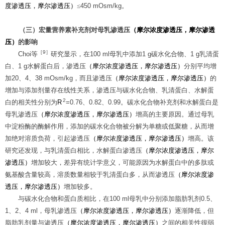
度渗透压，摩尔渗透压）
≤
450 mOsm/kg
。
（三）宏量营养素补充剂对母乳渗透压
（摩尔浓度渗透压，摩尔渗透
压）
的影响
［
9
］
Choi
等
研究显示，在
100 ml
母乳中添加
1 g
碳水化合物、
1 g
乳清蛋
白、
1 g
水解蛋白后，渗透压
（摩尔浓度渗透压，摩尔渗透压）
分别平均增
加
20
、
4
、
38 mOsm/kg
，而且渗透压
（摩尔浓度渗透压，摩尔渗透压）
的
增加与添加剂量存在线性关系，渗透压与碳水化合物、乳清蛋白、水解蛋
2
白的相关性分别为
R
=0.76
、
0.82
、
0.99
。碳水化合物补充剂和水解蛋白是
母乳渗透压
（摩尔浓度渗透压，摩尔渗透压）
增高的主要原因。通过母乳
中淀粉酶的酶解作用，添加的碳水化合物被分解为单糖或低聚糖，从而增
加绝对溶质负荷，引起渗透压
（摩尔浓度渗透压，摩尔渗透压）
增高。该
研究还发现，与乳清蛋白相比，水解蛋白渗透压
（摩尔浓度渗透压，摩尔
渗透压）
增加较大，差异有统计学意义，可能原因为水解蛋白中的多肽或
氨基酸含量较高，溶质数量相较于乳清蛋白多，从而渗透压
（摩尔浓度渗
透压，摩尔渗透压）
增加较多。
与碳水化合物和蛋白质相比，在
100 ml
母乳中分别添加脂肪乳剂
0.5
、
1
、
2
、
4 ml
，母乳渗透压
（摩尔浓度渗透压，摩尔渗透压）
逐渐降低，但
脂肪乳剂量与渗透压
（摩尔浓度渗透压，摩尔渗透压）
之间的相关性很弱