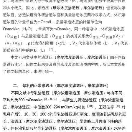
关，与溶液中溶质的分子或离子总数成正比，与溶质中的分子或离子性质
和大小无关。因此，渗透压
（摩尔浓度渗透压，摩尔渗透压）
也被称为渗
透浓度。渗透浓度有体积渗透浓度和质量渗透浓度两种表示方式。体积渗
透浓度的计量单位为
mOsm/L
，质量渗透浓度的计量单位为
Osmol/kg
（
H
O
），常简写为
mOsm/kg
。同一种溶液中，体积渗透浓度
2
（
O
）与质量渗透浓度（
O
）的换算关系为
O
=
O
ρV
/
体积
质量
体积
质量
0
（
V
+
V
），
ρ
代表溶剂密度（
kg/L
），
V
代表溶剂体积（
L
），
V
代表
1
0
0
1
［
7
］
溶质在溶剂中的体积（
L
）
。
本文引用文献中的渗透压
（摩尔浓度渗透压，摩尔渗透压）
由不同仪
器进行测定，因原文献未提及母乳密度及添加溶质的密度，所以本文采用
了原文献的单位，未进行统一。
母乳的正常渗透压（摩尔浓度渗透压，摩尔渗透压）
二、
不同文献中母乳渗透压（摩尔浓度渗透压，摩尔渗透压）略有不同，
［
3
，
8, 9
］
平均约为
300 mOsm/kg
，与新生儿胃液渗透压（摩尔浓度渗透
［
10
］
［
8
］
压，摩尔渗透压）中位数
266~294 mOsm/kg
相仿
。王双佳等
对
乳母产后
5
、
10
、
30
、
180 d
的母乳渗透压进行研究，发现随着泌乳期的延
长，渗透压（摩尔浓度渗透压，摩尔渗透压）呈先略上升再略下降的趋
势，但各泌乳阶段的母乳渗透压（摩尔浓度渗透压，摩尔渗透压）水平差